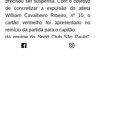
precisou ser suspensa. Com o objetivo 
de concretizar a expulsão do atleta 
William Cavalheiro Ribeiro, nº 10, o 
cartão vermelho foi apresentado no 
reinício da partida para o capitão
da equipe do Sport Club São Paulo", 
detalha a súmula. 
Ver tudo
Posts recentes