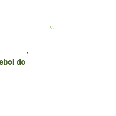
Contato
More
tebol do