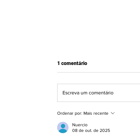
1 comentário
Escreva um comentário
Gramadense anuncia mais
Ordenar por:
Mais recente
quatro reforços para a
disputa da Série A2
Nuercio
08 de out. de 2025