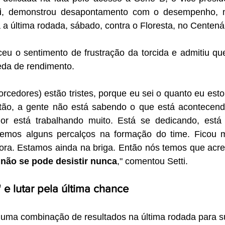
i
, demonstrou desapontamento com o desempenho, 
a a última rodada, sábado, contra o Floresta, no Centenár
ceu o sentimento de frustração da torcida e admitiu qu
eda de rendimento.
orcedores) estão tristes, porque eu sei o quanto eu estou 
ntão, a gente não está sabendo o que está acontecendo
ior está trabalhando muito. Está se dedicando, está
emos alguns percalços na formação do time. Ficou mai
ora. Estamos ainda na briga. Então nós temos que acred
 não se pode desistir nunca
," comentou Setti.
 e lutar pela última chance
uma combinação de resultados na última rodada para sub