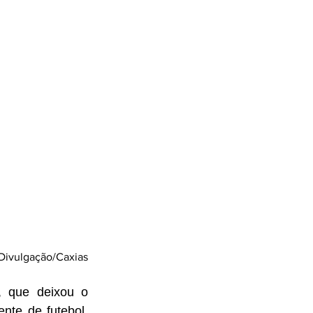
 Divulgação/Caxias
Após a segunda derrota consecutiva no quadrangular final da Série C, que deixou o 
 em situação delicada na luta pelo acesso à Série B, o vice-presidente de futebol, 