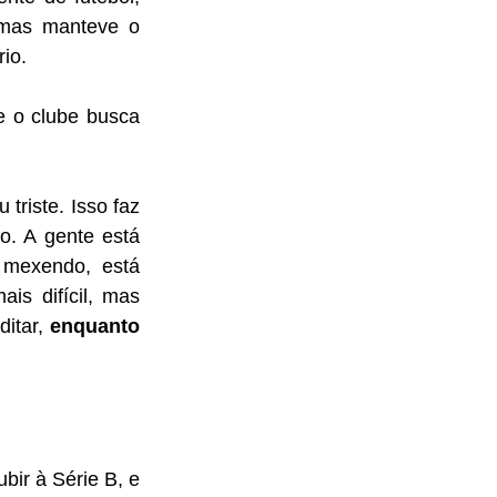
mas manteve o 
io. 
e o clube busca 
triste. Isso faz 
. A gente está 
 mexendo, está 
s difícil, mas 
itar, 
enquanto 
ir à Série B, e 