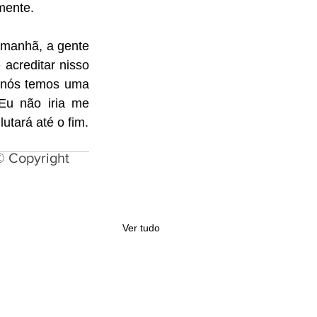
mente.
amanhã, a gente 
 acreditar nisso 
aí. Não podemos não acreditar numa chance que ela existe. É difícil. Mas nós temos uma 
u não iria me 
utará até o fim.
© Copyright
Ver tudo