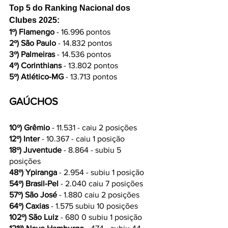
Top 5 do Ranking Nacional dos 
Clubes 2025:
1º) Flamengo 
- 16.996 pontos
2º) São Paulo
 - 14.832 pontos
3º) Palmeiras 
- 14.536 pontos
4º) Corinthians
 - 13.802 pontos
5º) Atlético-MG
 - 13.713 pontos
GAÚCHOS
10º) Grêmio 
- 11.531 - caiu 2 posições
12º) Inter
 - 10.367 - caiu 1 posição
18º) Juventude
 - 8.864 - subiu 5 
posições
48º) Ypiranga 
- 2.954 - subiu 1 posição
54º) Brasil-Pel 
- 2.040 caiu 7 posições
57º) São José
 - 1.880 caiu 2 posições
64º) Caxias
 - 1.575 subiu 10 posições
102º) São Luiz
 - 680 0 subiu 1 posição