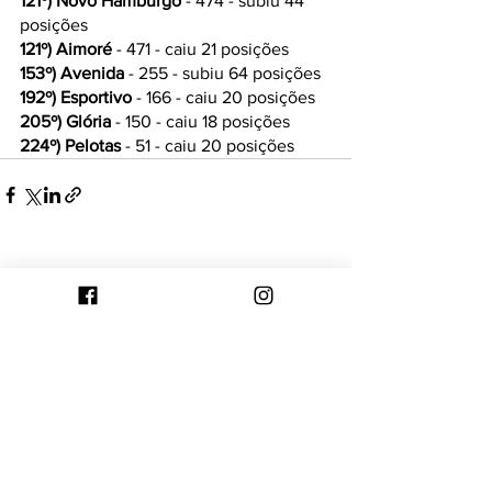
121º) Novo Hamburgo
 - 474 - subiu 44 
posições
121º) Aimoré
 - 471 - caiu 21 posições
153º) Avenida 
- 255 - subiu 64 posições
192º) Esportivo
 - 166 - caiu 20 posições
205º) Glória
 - 150 - caiu 18 posições
224º) Pelotas
 - 51 - caiu 20 posições
Ver tudo
Posts recentes