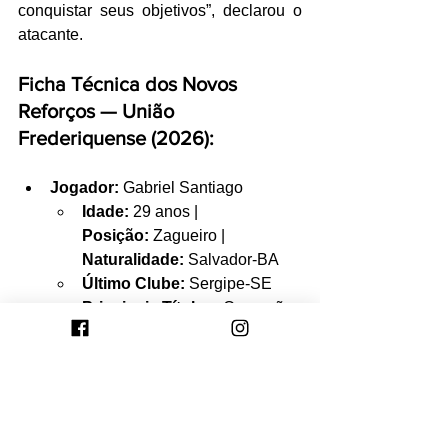
conquistar seus objetivos”, declarou o 
atacante.
Ficha Técnica dos Novos 
Reforços — União 
Frederiquense (2026):
Jogador:
 Gabriel Santiago
Idade:
 29 anos | 
Posição:
 Zagueiro | 
Naturalidade:
 Salvador-BA
Último Clube:
 Sergipe-SE
Principais Títulos:
 Campeão 
Candango e Campeão da 
Taça Farroupilha.
Jogador:
 Dionathã da Silva
Idade:
 28 anos | 