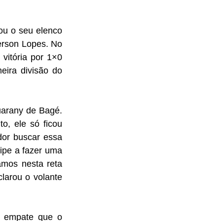
ou o seu elenco 
rson Lopes. No 
vitória por 1×0 
ira divisão do 
uarany de Bagé. 
o, ele só ficou 
or buscar essa 
ipe a fazer uma 
mos nesta reta 
clarou o volante 
 empate que o 