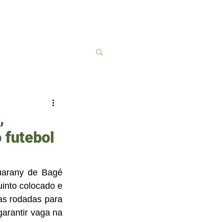
Contato
More
,
 futebol
arany de Bagé 
into colocado e 
as rodadas para 
arantir vaga na 