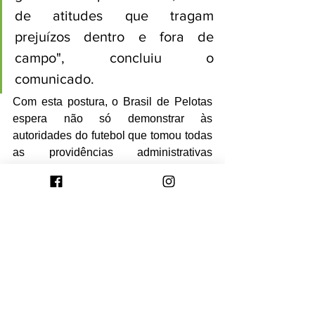
de atitudes que tragam 
prejuízos dentro e fora de 
campo", concluiu o 
comunicado.
Com esta postura, o Brasil de Pelotas 
espera não só demonstrar às 
autoridades do futebol que tomou todas 
as providências administrativas 
cabíveis, mas também consciencializar 
a sua massa de adeptos para proteger 
o património e a imagem do clube na 
sequência da temporada.
Ver tudo
Posts recentes