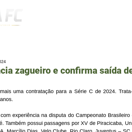
Notícias
2024
cia zagueiro e confirma saída d
mais uma contratação para a Série C de 2024. Trata-
anos. 
om experiência na disputa do Campeonato Brasileiro d
é. Também possui passagens por XV de Piracicaba, Uni
A, Marcílio Dias, Velo Clube, Rio Claro, Juventus – SC