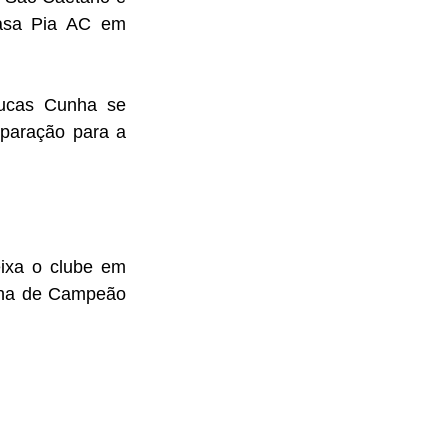
asa Pia AC em 
ucas Cunha se 
paração para a 
ixa o clube em 
ha de Campeão 