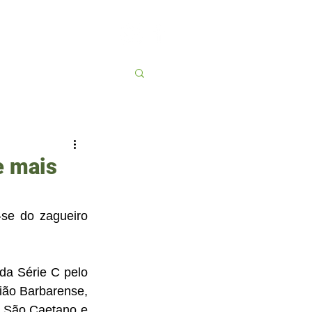
Contato
More
e mais
se do zagueiro 
a Série C pelo 
ão Barbarense, 
, São Caetano e 