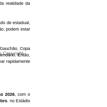
a realidade da 
do de estadual, 
ão, podem estar 
i Gauchão, Copa 
© Copyright
endário. Então, 
ar rapidamente 
ão 2026
, com o 
mbro
, no Estádio 