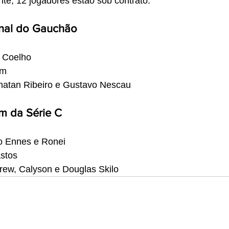
te, 12 jogadores estão sob contrato:
inal do Gauchão
 Coelho
im
natan Ribeiro e Gustavo Nescau
im da Série C
o Ennes e Ronei
stos
rew, Calyson e Douglas Skilo