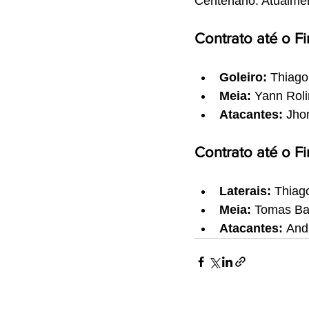
Centenário. Atualmen
Contrato até o F
Goleiro:
 Thiago
Meia:
 Yann Rol
Atacantes:
 Jho
Contrato até o F
Laterais:
 Thiag
Meia:
 Tomas Ba
Atacantes:
 And