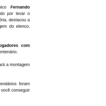
nico 
Fernando 
o por levar o 
ria, destacou a 
gem do elenco, 
ogadores com 
entenário.
ará a montagem 
ndários foram 
 você conseguir 