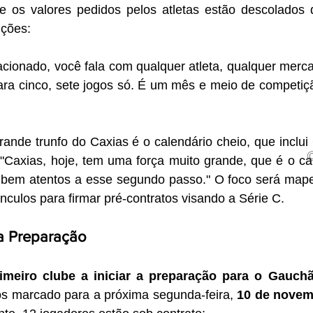
ue os valores pedidos pelos atletas estão descolados d
ições:
lacionado, você fala com qualquer atleta, qualquer merca
para cinco, sete jogos só. É um mês e meio de competiç
rande trunfo do Caxias é o calendário cheio, que inclu
 "Caxias, hoje, tem uma força muito grande, que é o cal
 bem atentos a esse segundo passo." O foco será mape
ínculos para firmar pré-contratos visando a Série C.
da Preparação
imeiro clube a iniciar a preparação para o Gauch
s marcado para a próxima segunda-feira, 
10 de nove