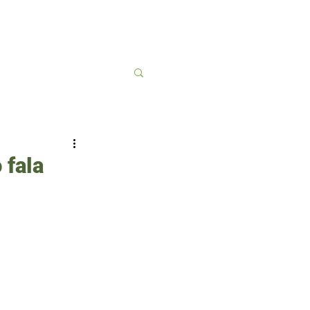
Contato
More
 fala