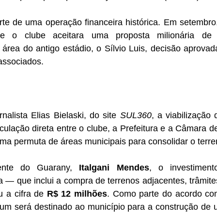
te de uma operação financeira histórica. Em setembro,
ue o clube aceitara uma proposta milionária de
área do antigo estádio, o Sílvio Luis, decisão aprovad
associados.
alista Elias Bielaski, do site 
SUL360
, a viabilização 
ulação direta entre o clube, a Prefeitura e a Câmara d
ma permuta de áreas municipais para consolidar o terre
ente do Guarany, 
Italgani Mendes
, o investiment
 — que inclui a compra de terrenos adjacentes, trâmites 
 a cifra de 
R$ 12 milhões
. Como parte do acordo com
, um será destinado ao município para a construção de 