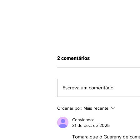
2 comentários
Escreva um comentário
Quem é a CEO irmã de ex-
Ordenar por:
Mais recente
jogador da Seleção Brasileira
que lidera clube da Serra na
Convidado:
Divisão de Acesso?
31 de dez. de 2025
Tomara que o Guarany de camaq