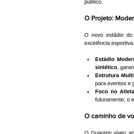
público.
O Projeto: Moder
O novo estádio do
excelência esportiva
Estádio Moder
sintético
, gara
Estrutura Mult
para eventos e 
Foco no Atleta
futuramente, o e
O caminho de vol
O Guarany viveu an