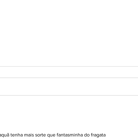
Real de Tramandaí conquista
Bagé
vaga histórica na Copa do
para
Brasil sub-20 de 2027
uã tenha mais sorte que fantasminha do fragata 