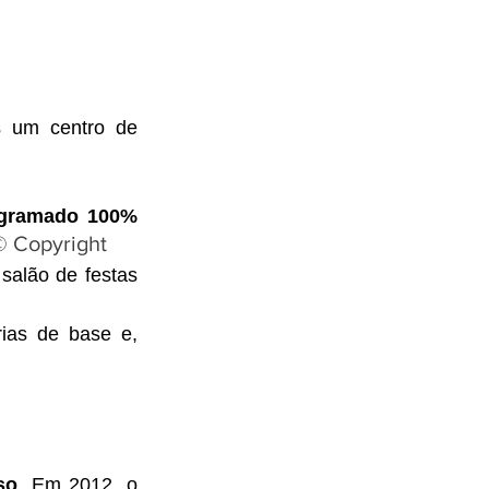
 um centro de 
gramado 100% 
© Copyright
.
salão de festas 
ias de base e, 
so
. Em 2012, o 