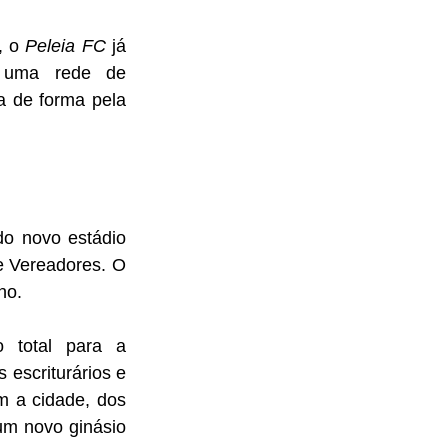
 o 
Peleia FC
 já 
 uma rede de 
a de forma pela 
do novo estádio 
e Vereadores. O 
no.
o total para a 
escriturários e 
 a cidade, dos 
um novo ginásio 