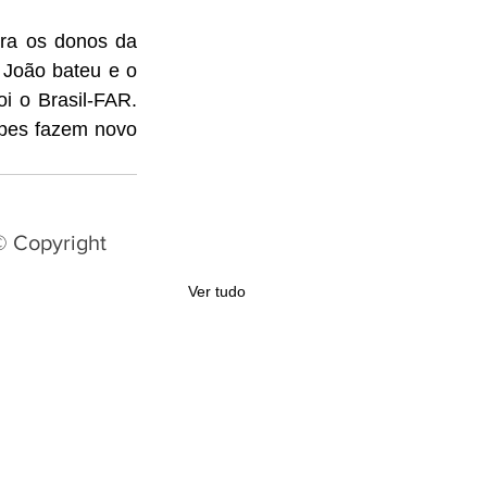
ra os donos da 
João bateu e o 
i o Brasil-FAR. 
pes fazem novo 
© Copyright
Ver tudo