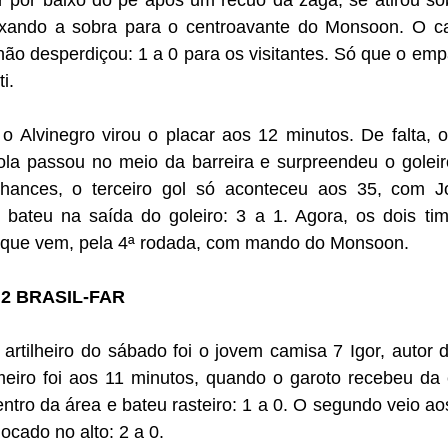
r por baixo do pé após um recuo da zaga, se atirou sob
ixando a sobra para o centroavante do Monsoon. O c
ão desperdiçou: 1 a 0 para os visitantes. Só que o empa
i.
 Alvinegro virou o placar aos 12 minutos. De falta, o
ola passou no meio da barreira e surpreendeu o goleiro
hances, o terceiro gol só aconteceu aos 35, com Jo
 bateu na saída do goleiro: 3 a 1. Agora, os dois tim
 que vem, pela 4ª rodada, com mando do Monsoon.
2 BRASIL-FAR
rtilheiro do sábado foi o jovem camisa 7 Igor, autor d
iro foi aos 11 minutos, quando o garoto recebeu da e
tro da área e bateu rasteiro: 1 a 0. O segundo veio ao
locado no alto: 2 a 0.