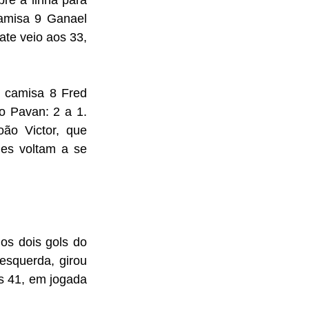
re a linha para 
amisa 9 Ganael 
te veio aos 33, 
 camisa 8 Fred 
 Pavan: 2 a 1. 
ão Victor, que 
es voltam a se 
os dois gols do 
squerda, girou 
s 41, em jogada 