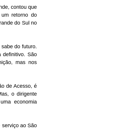
de, contou que 
 um retorno do 
ande do Sul no 
abe do futuro. 
efinitivo. São 
nição, mas nos 
o de Acesso, é 
s, o dirigente 
 uma economia 
serviço ao São 