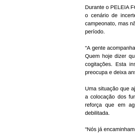
Durante o PELEIA FC
o cenário de incer
campeonato, mas não
período. 
"A gente acompanha 
Quem hoje dizer qu
cogitações. Esta in
preocupa e deixa ans
Uma situação que aj
a colocação dos fun
reforça que em ago
debilitada. 
"Nós já encaminhamo