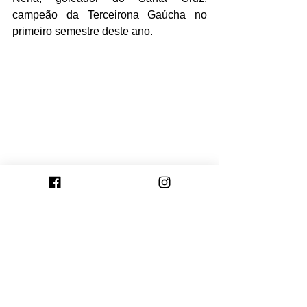
campeão da Terceirona Gaúcha no 
primeiro semestre deste ano. 
Lado esquerdo em 2014 no Brasil-Pel | 
Lado direito 2021 no Guarani-VA
Foto: Arquivo Pessoal
Ver tudo
Posts recentes