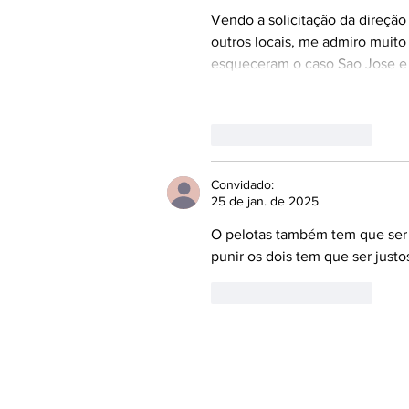
Vendo a solicitação da direção
outros locais, me admiro muito 
esqueceram o caso Sao Jose e 
Curtir
Responder
Convidado:
25 de jan. de 2025
O pelotas também tem que ser p
punir os dois tem que ser justo
Curtir
Responder