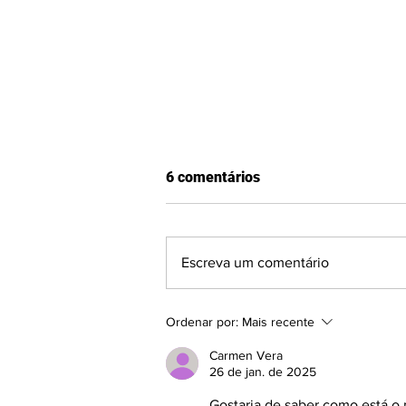
6 comentários
Escreva um comentário
Segunda rodada da Divisão
Ordenar por:
Mais recente
de Acesso começa com gol
histórico, três vitórias e três
Carmen Vera
empates
26 de jan. de 2025
Gostaria de saber como está o 