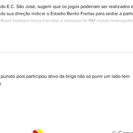
 do E.C. São José, sugerir que os jogos poderiam ser realizados 
da sua direção indicar o Estadio Bento Freitas para sediar a parti
Brasil tambem briga torcidas e omissao da BM regiao metropolit
Mostrar mais
unido pois participou ativo da briga não só punir um lado tem 
s 
Mostrar mais comentários