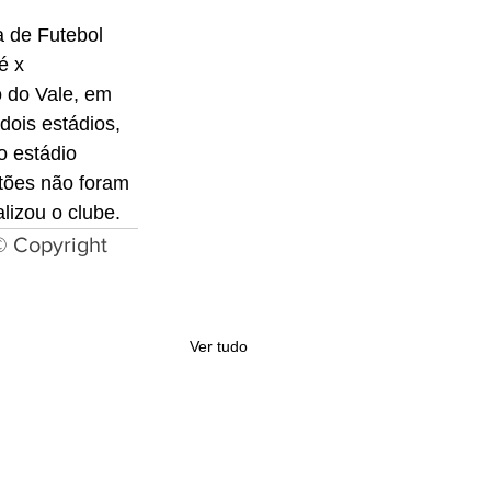
 de Futebol 
é x 
o do Vale, em 
ois estádios, 
o estádio 
stões não foram 
lizou o clube. 
© Copyright
Ver tudo