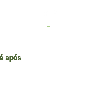
Contato
More
sé após