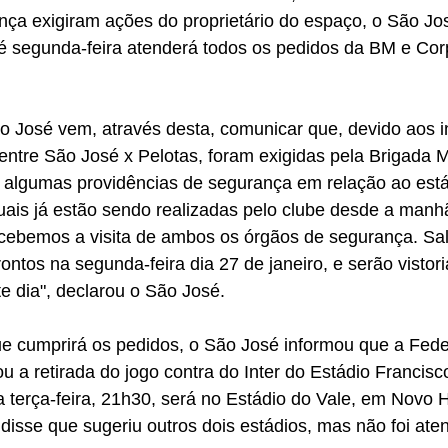
ça exigiram ações do proprietário do espaço, o São Jos
té segunda-feira atenderá todos os pedidos da BM e Cor
o José vem, através desta, comunicar que, devido aos i
entre São José x Pelotas, foram exigidas pela Brigada Mi
algumas providências de segurança em relação ao está
uais já estão sendo realizadas pelo clube desde a manh
recebemos a visita de ambos os órgãos de segurança. Sa
ontos na segunda-feira dia 27 de janeiro, e serão vistor
 dia", declarou o São José.
ue cumprirá os pedidos, o São José informou que a Fe
u a retirada do jogo contra do Inter do Estádio Francisco
a terça-feira, 21h30, será no Estádio do Vale, em Novo
isse que sugeriu outros dois estádios, mas não foi aten