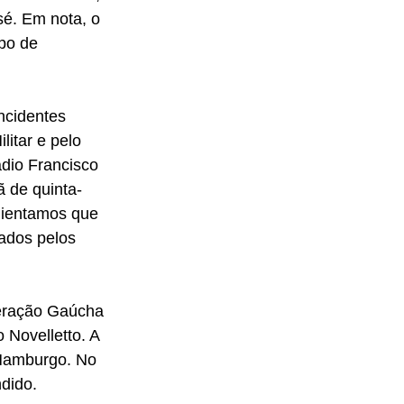
é. Em nota, o 
po de 
ncidentes 
litar e pelo 
dio Francisco 
ã de quinta-
lientamos que 
iados pelos 
deração Gaúcha 
 Novelletto. A 
 Hamburgo. No 
dido. 