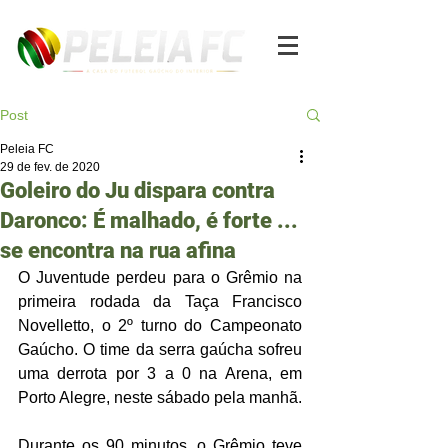
Post
Peleia FC
29 de fev. de 2020
Goleiro do Ju dispara contra
Daronco: É malhado, é forte ...
se encontra na rua afina
O Juventude perdeu para o Grêmio na 
primeira rodada da Taça Francisco 
Novelletto, o 2º turno do Campeonato 
Gaúcho. O time da serra gaúcha sofreu 
uma derrota por 3 a 0 na Arena, em 
Porto Alegre, neste sábado pela manhã. 
Durante os 90 minutos, o Grêmio teve 