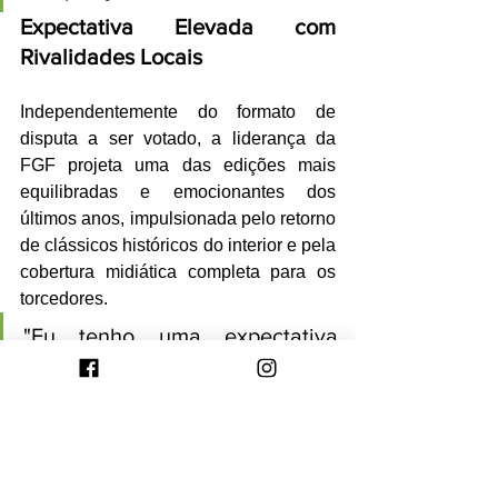
Expectativa Elevada com 
Rivalidades Locais
Independentemente do formato de 
disputa a ser votado, a liderança da 
FGF projeta uma das edições mais 
equilibradas e emocionantes dos 
últimos anos, impulsionada pelo retorno 
de clássicos históricos do interior e pela 
cobertura midiática completa para os 
torcedores.
"Eu tenho uma expectativa 
muito grande nesta competição. 
É um torneio que reúne um 
número expressivo de clubes 
tradicionais. 
Fazia já algum 