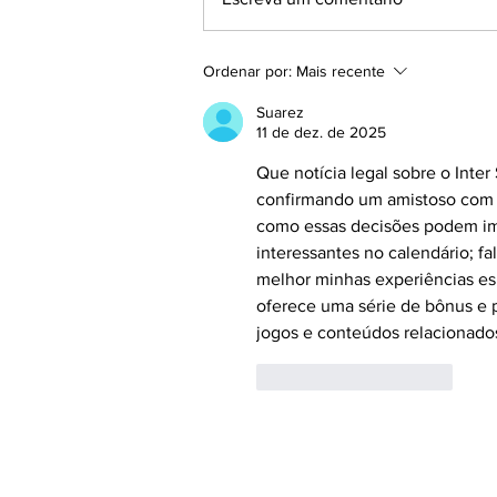
GAUCHÃO SÉRIE A2:
Ordenar por:
Mais recente
Visitantes surpreendem e
fecham a 2ª rodada com
Suarez
vitórias em Passo Fundo e
11 de dez. de 2025
Venâncio Aires
Que notícia legal sobre o Int
confirmando um amistoso com o
como essas decisões podem imp
interessantes no calendário; fa
melhor minhas experiências esp
oferece uma série de bônus e
jogos e conteúdos relacionado
Curtir
Responder