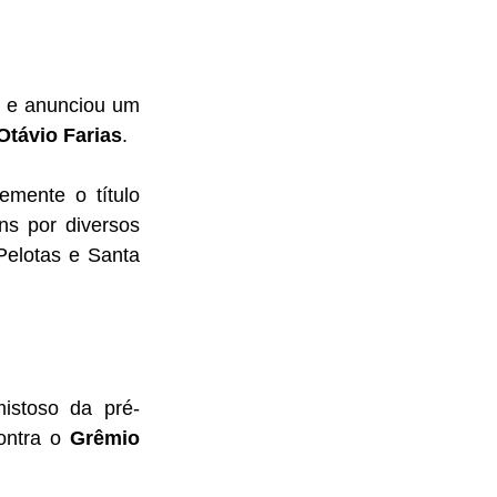
 e anunciou um 
Otávio Farias
.
, onde conquistou recentemente o título 
s por diversos 
elotas e Santa 
mistoso da pré-
ontra o 
Grêmio 