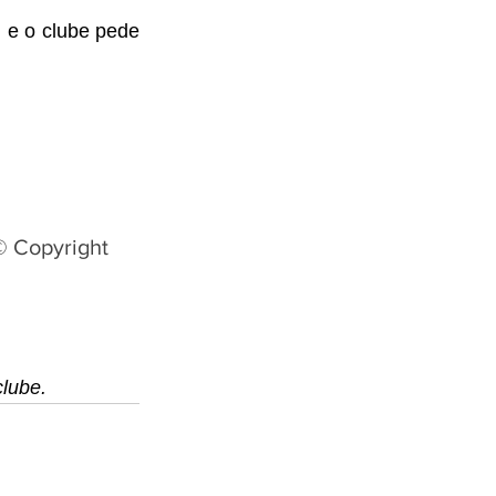
, e o clube pede 
© Copyright
clube.