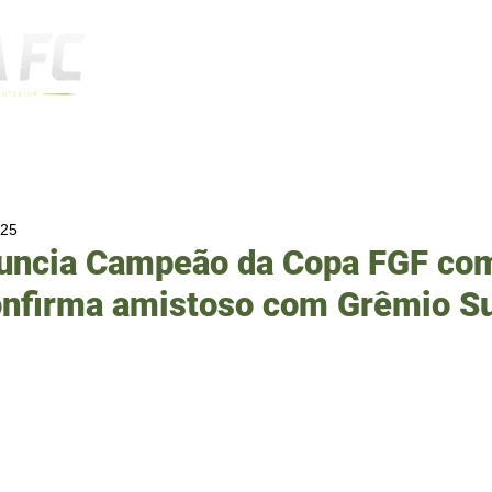
Notícias
025
nuncia Campeão da Copa FGF co
confirma amistoso com Grêmio S