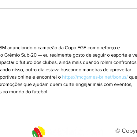
Gramadense anuncia mais
Segu
quatro reforços para a
de A
disputa da Série A2
histó
emp
er SM anunciando o campeão da Copa FGF como reforço e 
 Grêmio Sub‑20 — eu realmente gosto de seguir o esporte e ve
actar o futuro dos clubes, ainda mais quando rolam confrontos
lando nisso, outro dia estava buscando maneiras de aproveitar 
ortivas online e encontrei o 
https://mcgames-br.net/bonus/
 que
 promoções que ajudam quem curte engajar mais com eventos, 
s ao mundo do futebol.
© Copyr