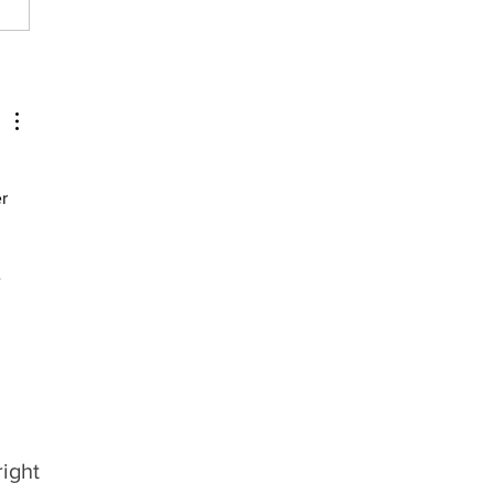
nda rodada da Divisão
cesso começa com gol
rico, três vitórias e três
ates
r 
 
 
ight