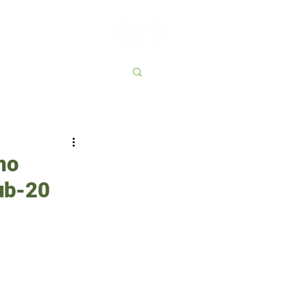
Contato
More
mo
ub-20