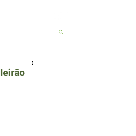
Contato
More
leirão