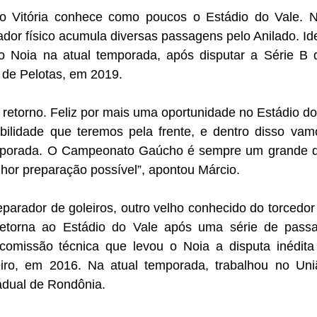
o Vitória conhece como poucos o Estádio do Vale. N
or físico acumula diversas passagens pelo Anilado. Ide
ao Noia na atual temporada, após disputar a Série B
l de Pelotas, em 2019.
lo retorno. Feliz por mais uma oportunidade no Estádio d
ilidade que teremos pela frente, e dentro disso vamo
porada. O Campeonato Gaúcho é sempre um grande de
lhor preparação possível”, apontou Márcio.
parador de goleiros, outro velho conhecido do torcedor 
retorna ao Estádio do Vale após uma série de passa
comissão técnica que levou o Noia a disputa inédita
iro, em 2016. Na atual temporada, trabalhou no Uni
adual de Rondônia.