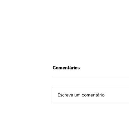
Comentários
Escreva um comentário
GAUCHÃO SÉRIE A2:
Visitantes surpreendem e
fecham a 2ª rodada com