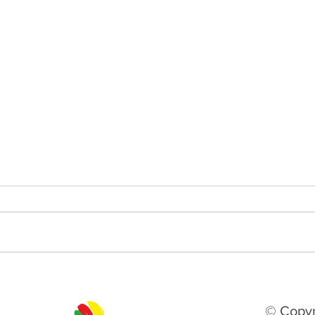
Gramadense anuncia mais
Segu
quatro reforços para a
de A
disputa da Série A2
histó
© Copyr