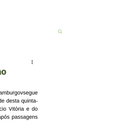
Contato
More
ao
Hamburgovsegue 
e desta quinta-
io Vitória e do 
após passagens 