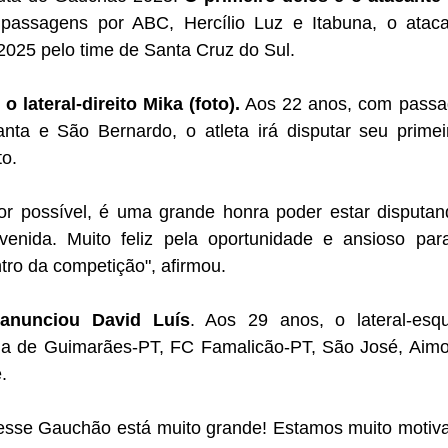
assagens por ABC, Hercílio Luz e Itabuna, o atacant
2025 pelo time de Santa Cruz do Sul. 
lateral-direito Mika (foto).
 Aos 22 anos, com passa
nta e São Bernardo, o atleta irá disputar seu prime
to.
hor possível, é uma grande honra poder estar disputan
enida. Muito feliz pela oportunidade e ansioso par
tro da competição", afirmou. 
 anunciou 
David Luís
. Aos 29 anos, o lateral-esq
ia de Guimarães-PT, FC Famalicão-PT, São José, Aimoré
. 
 esse Gauchão está muito grande! Estamos muito motiv