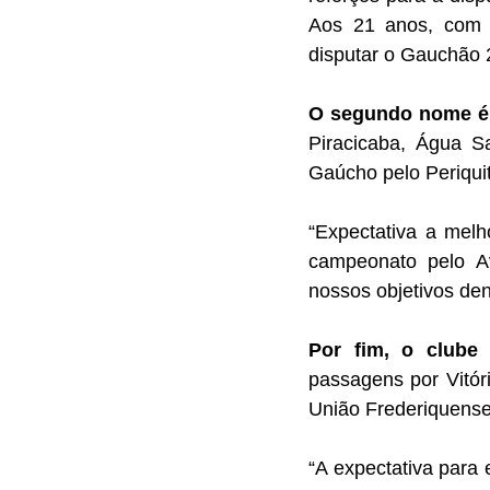
Aos 21 anos, com p
disputar o Gauchão 
O segundo nome é o 
Piracicaba, Água Sa
Gaúcho pelo Periqui
“⁠Expectativa a mel
campeonato pelo Av
nossos objetivos den
Por fim, o clube
passagens por Vitór
União Frederiquense
“A expectativa para