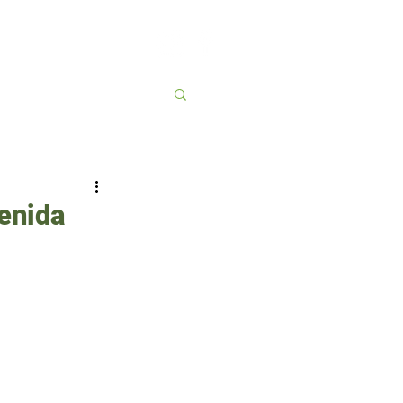
Contato
More
enida