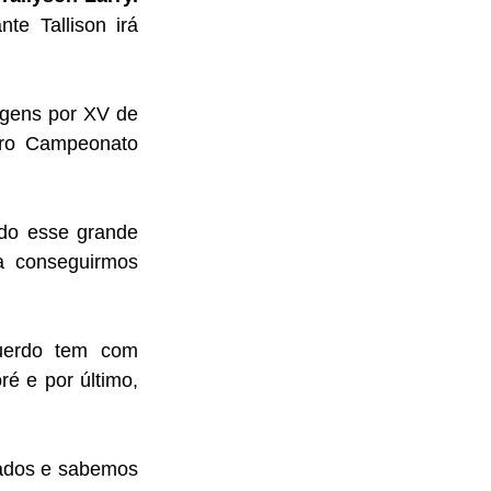
e Tallison irá 
gens por XV de 
iro Campeonato 
do esse grande 
a conseguirmos 
uerdo tem com 
 e por último, 
ados e sabemos 