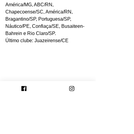
América/MG, ABC/RN, 
Chapecoense/SC, América/RN, 
Bragantino/SP, Portuguesa/SP, 
Náutico/PE, Confiaça/SE, Busaiteen-
Bahrein e Rio Claro/SP.
Último clube: Juazeirense/CE