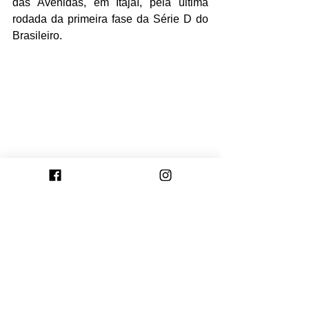
das Avenidas, em Itajaí, pela última 
rodada da primeira fase da Série D do 
Brasileiro.
Foto: Tales Leal/Pelotas
Ver tudo
Posts recentes