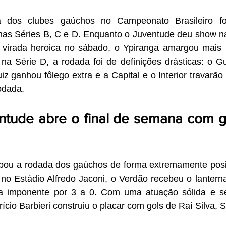
 dos clubes gaúchos no Campeonato Brasileiro fo
nas Séries B, C e D. Enquanto o Juventude deu show na 
virada heroica no sábado, o Ypiranga amargou mais 
á na Série D, a rodada foi de definições drásticas: o 
z ganhou fôlego extra e a Capital e o Interior travarão 
odada.
entude abre o final de semana com g
ipou a rodada dos gaúchos de forma extremamente positi
o no Estádio Alfredo Jaconi, o Verdão recebeu o lanter
a imponente por 3 a 0. Com uma atuação sólida e se
io Barbieri construiu o placar com gols de Raí Silva, 