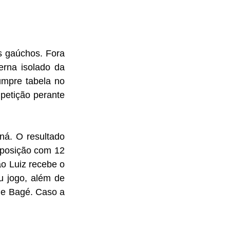
 gaúchos. Fora 
erna isolado da 
mpre tabela no 
petição perante 
á. O resultado 
 posição com 12 
o Luiz recebe o 
u jogo, além de 
e Bagé. Caso a 