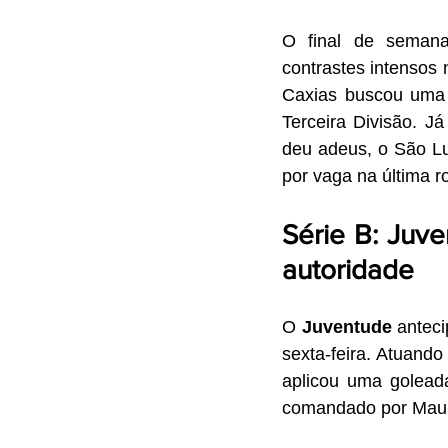
O final de semana
contrastes intensos 
Caxias buscou uma 
Terceira Divisão. J
deu adeus, o São Lui
por vaga na última r
Série B: Juv
autoridade
O 
Juventude
 antec
sexta-feira. Atuand
aplicou uma golead
comandado por Mauríc