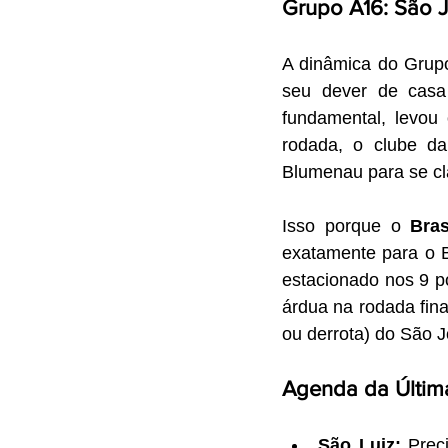
Grupo A16: São J
A dinâmica do Grup
seu dever de casa
fundamental, levou
rodada, o clube da
Blumenau para se cla
Isso porque o 
Bras
exatamente para o B
estacionado nos 9 p
árdua na rodada fina
ou derrota) do São J
Agenda da Últim
São Luiz:
 Prec