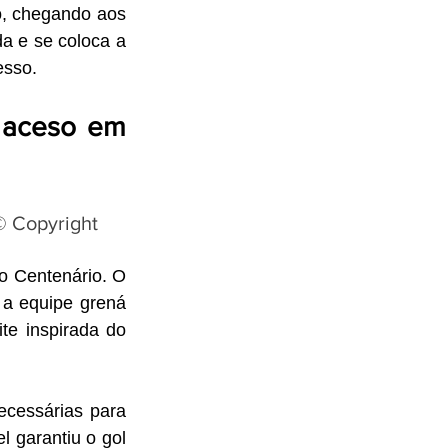
o, chegando aos 
a e se coloca a 
esso.
 aceso em 
© Copyright
O sábado foi de pura emoção e explosão de alegria para a torcida no Estádio Centenário. O 
a equipe grená 
e inspirada do 
cessárias para 
l garantiu o gol 