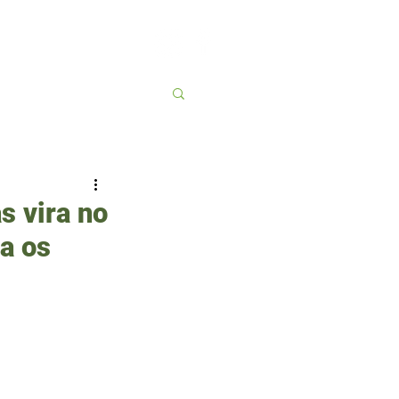
Contato
More
s vira no
a os