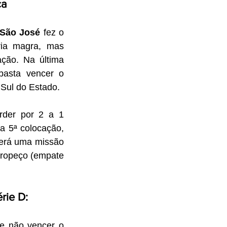
ca
São José
 fez o 
ia magra, mas 
ção. Na última 
asta vencer o 
 Sul do Estado.
rder por 2 a 1 
 5ª colocação, 
terá uma missão 
tropeço (empate 
rie D:
te não vencer o 