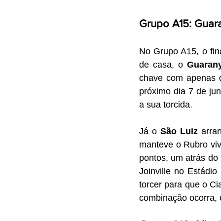
Grupo A15: Guara
No Grupo A15, o fin
de casa, o 
Guaran
chave com apenas qu
próximo dia 7 de jun
a sua torcida.
Já o 
São Luiz
 arra
manteve o Rubro viv
pontos, um atrás do 
Joinville no Estádi
torcer para que o C
combinação ocorra,