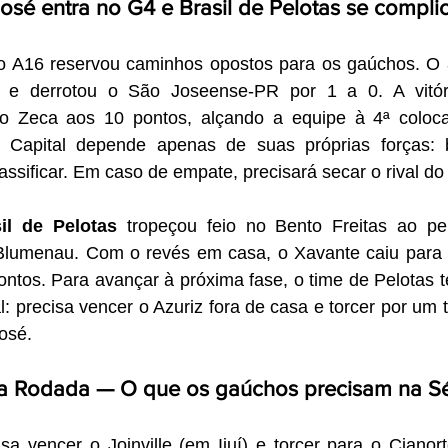
osé entra no G4 e Brasil de Pelotas se compli
o A16 reservou caminhos opostos para os gaúchos. O 
 e derrotou o São Joseense-PR por 1 a 0. A vitór
 o Zeca aos 10 pontos, alçando a equipe à 4ª coloca
 Capital depende apenas de suas próprias forças: b
ssificar. Em caso de empate, precisará secar o rival do
il de Pelotas
 tropeçou feio no Bento Freitas ao pe
lumenau. Com o revés em casa, o Xavante caiu para a
ontos. Para avançar à próxima fase, o time de Pelotas 
l: precisa vencer o Azuriz fora de casa e torcer por um 
osé.
a Rodada — O que os gaúchos precisam na Sé
isa vencer o Joinville (em Ijuí) e torcer para o Cianor