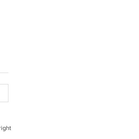
 oficializa mais reforços
 a Divisão de Acesso
ight