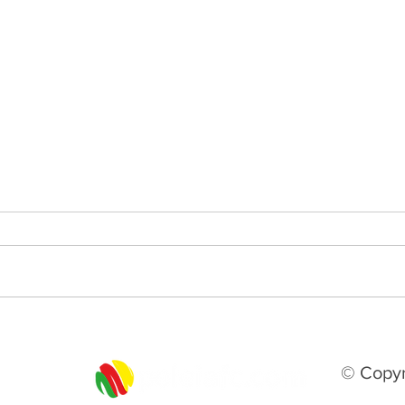
Real de Tramandaí conquista
Bagé
vaga histórica na Copa do
para
Brasil sub-20 de 2027
© Copyr