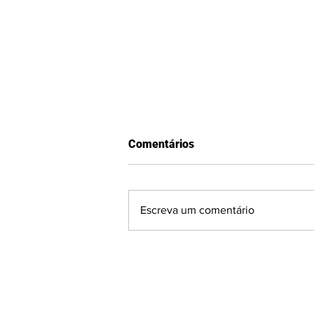
Comentários
Escreva um comentário
Quem é a CEO irmã de ex-
jogador da Seleção Brasileira
que lidera clube da Serra na
Divisão de Acesso?