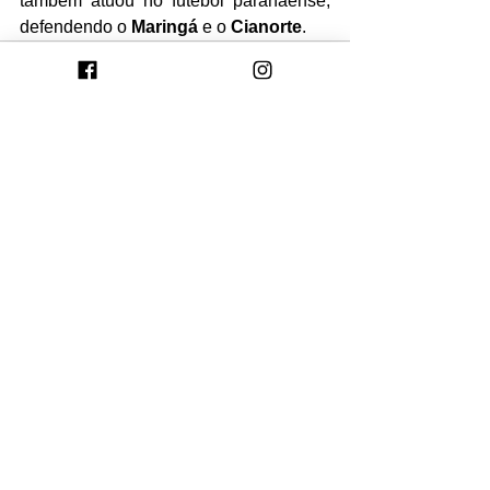
também atuou no futebol paranaense, 
defendendo o 
Maringá
 e o 
Cianorte
.
Ver tudo
Posts recentes