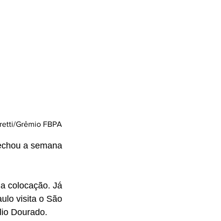
eretti/Grêmio FBPA
echou a semana 
a colocação. Já 
lo visita o São 
lio Dourado.