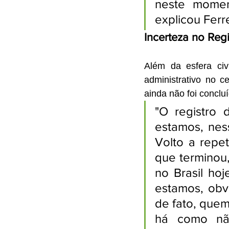
neste momen
explicou Ferre
Incerteza no Reg
Além da esfera civ
administrativo no c
ainda não foi conclu
"O registro
estamos, ness
Volto a repe
que terminou,
no Brasil ho
estamos, obv
de fato, quem
há como não