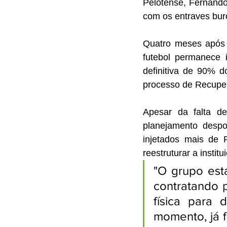
Pelotense, Fernando
com os entraves bur
Quatro meses após a
futebol permanece i
definitiva de 90% d
processo de Recuper
Apesar da falta de
planejamento despor
injetados mais de 
reestruturar a instit
"O grupo está
contratando p
física para
momento, já f