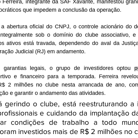
 Ferreira, integrante da SAF Xavante, manifestou gran
ocráticos que impedem a conclusão da operação. 
 abertura oficial do CNPJ, o controle acionário do d
ntegralmente sob o domínio do clube associativo, e a
os ativos está travada, dependendo do aval da Justiça
ação Judicial (RJ) em andamento.
 garantias legais, o grupo de investidores optou p
tivo e financeiro para a temporada. Ferreira revelo
R$ 2 milhões no clube nesta arrancada de ano, com 
uição e garantir o andamento das atividades.
 gerindo o clube, está reestruturando a in
rofissionais e cuidando da implantação da
 dar condições de trabalho a todo mund
oram investidos mais de R$ 2 milhões no c