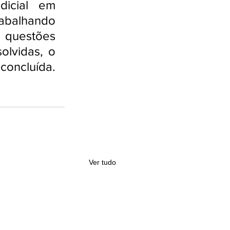
icial em 
balhando 
 questões 
lvidas, o 
oncluída. 
Ver tudo