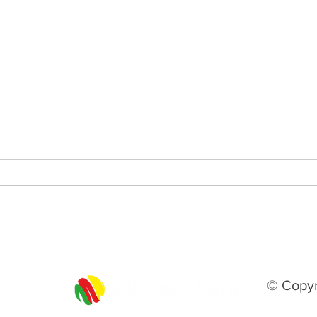
Real de Tramandaí conquista
Bagé
vaga histórica na Copa do
para
Brasil sub-20 de 2027
© Copyr