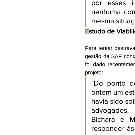
por esses i
nenhuma com 
mesma situaçã
Estudo de Viabil
Para tentar destrav
gestão da SAF conta
foi dado recentemen
projeto:
"Do ponto de
ontem um estu
havia sido sol
advogados, 
Bichara e M
responder às 