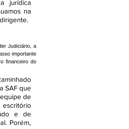
jurídica 
nuamos na 
dirigente.
 Judiciário, a 
sso importante 
 financeiro do 
caminhado 
a SAF que 
 equipe de 
critório 
údo e de 
al. Porém, 