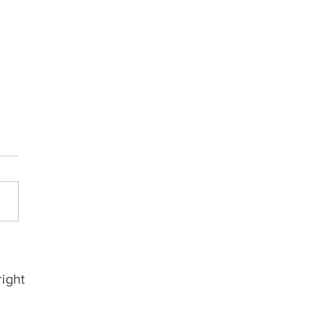
 oficializa mais reforços
 a Divisão de Acesso
ight