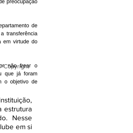
de preocupação 
epartamento de 
 transferência 
 em virtude do 
or não frear o 
© Copyright
u que já foram 
o objetivo de 
stituição, 
 estrutura 
o. Nesse 
lube em si 