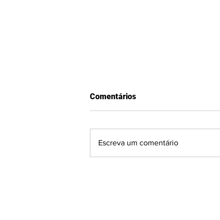
Comentários
Escreva um comentário
Quem é a CEO irmã de ex-
jogador da Seleção Brasileira
que lidera clube da Serra na
Divisão de Acesso?