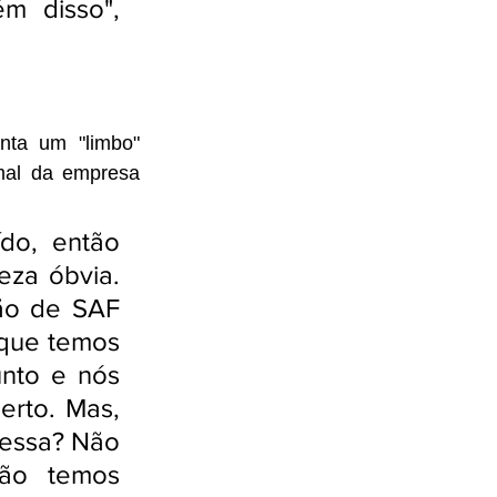
 disso", 
nta um "limbo" 
mal da empresa 
o, então 
za óbvia. 
ão de SAF 
que temos 
nto e nós 
rto. Mas, 
 essa? Não 
ão temos 