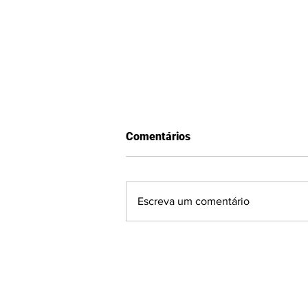
Comentários
Escreva um comentário
GAUCHÃO SÉRIE A2:
Visitantes surpreendem e
fecham a 2ª rodada com
vitórias em Passo Fundo e
Venâncio Aires