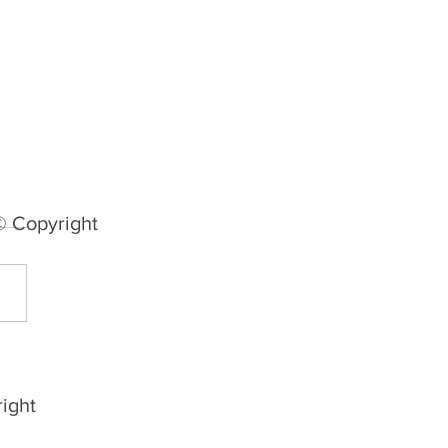
© Copyright
nda rodada da Divisão
cesso começa com gol
rico, três vitórias e três
ight
ates