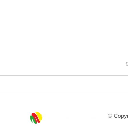
Gramadense anuncia mais
Segu
quatro reforços para a
de A
disputa da Série A2
histó
© Copyr
emp