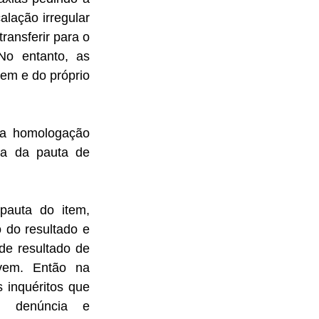
ação irregular 
ransferir para o 
o entanto, as 
em e do próprio 
da homologação 
ma da pauta de 
pauta do item, 
do resultado e 
de resultado de 
em. Então na 
inquéritos que 
 denúncia e 