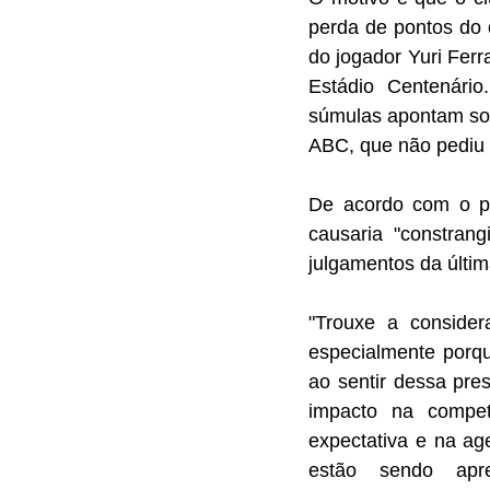
perda de pontos do 
do jogador Yuri Ferra
Estádio Centenário
súmulas apontam some
ABC, que não pediu 
De acordo com o pr
causaria "constran
julgamentos da últi
"Trouxe a consider
especialmente porqu
ao sentir dessa pres
impacto na compe
expectativa e na ag
estão sendo apr