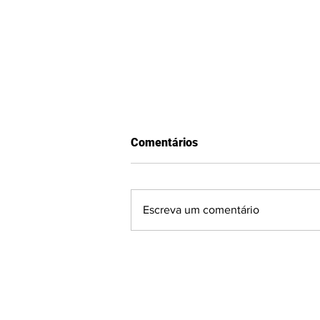
Comentários
Escreva um comentário
Segunda rodada da Divisão
de Acesso começa com gol
histórico, três vitórias e três
empates