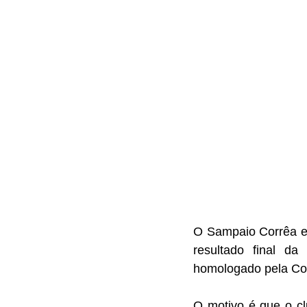
O Sampaio Corrêa en
resultado final d
homologado pela Con
O motivo é que o cl