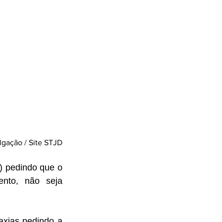
lgação / Site STJD
 pedindo que o 
nto, não seja 
xias pedindo a 