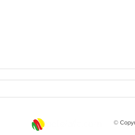
Balanço financeiro, campo e
Séri
estrutural: Presidente do
no e
Guarany de Bagé detalha
anun
© Copyr
contas de 2026 e avalia
sequ
temporada