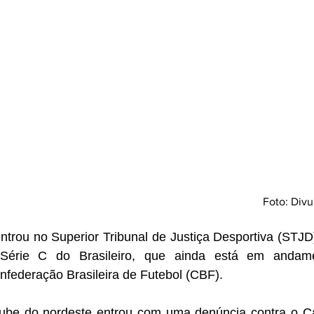
Foto: Divu
trou no Superior Tribunal de Justiça Desportiva (STJD)
a Série C do Brasileiro, que ainda está em andame
federação Brasileira de Futebol (CBF). 
ube do nordeste entrou com uma denúncia contra o Ca