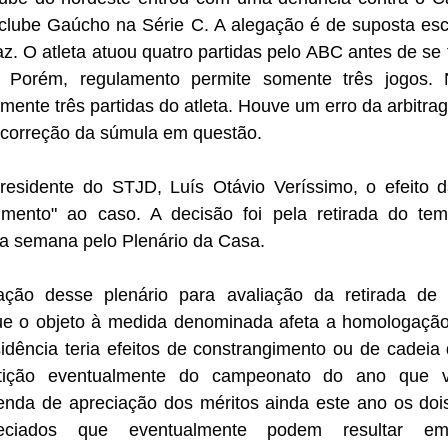
clube Gaúcho na Série C. A alegação é de suposta escal
z. O atleta atuou quatro partidas pelo ABC antes de se t
. Porém, regulamento permite somente três jogos. N
nte três partidas do atleta. Houve um erro da arbitrag
correção da súmula em questão. 
esidente do STJD, Luís Otávio Veríssimo, o efeito 
gimento" ao caso. A decisão foi pela retirada do te
ma semana pelo Plenário da Casa. 
ação desse plenário para avaliação da retirada de 
e o objeto à medida denominada afeta a homologação 
idência teria efeitos de constrangimento ou de cadeia 
tição eventualmente do campeonato do ano que v
enda de apreciação dos méritos ainda este ano os dois 
eciados que eventualmente podem resultar em