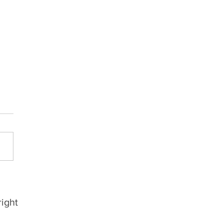
e C: Ypiranga tem baixa
lenco de jogadores e
cia reforço para
ight
ência dos trabalhos