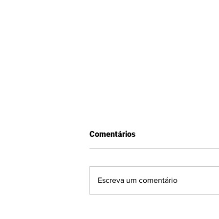
Comentários
Escreva um comentário
Quem é a CEO irmã de ex-