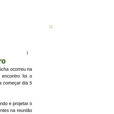
Contato
More
ro
úcha ocorreu na 
encontro foi o 
a começar dia 5 
do e projetar o 
ntes na reunião 