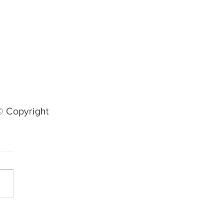
© Copyright
 oficializa mais reforços