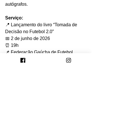
autógrafos.
Serviço:
📍 Lançamento do livro “Tomada de 
Decisão no Futebol 2.0”
📅 2 de junho de 2026
⏰ 19h
📌 Federação Gaúcha de Futebol 
(FGF) – Av. Ipiranga, 10, Porto 
Alegre/RS
Ver tudo
Posts recentes