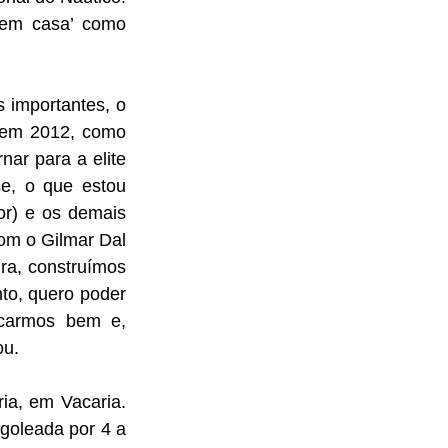
‘em casa’ como 
 importantes, o 
 em 2012, como 
nar para a elite 
, o que estou 
or) e os demais 
m o Gilmar Dal 
a, construímos 
to, quero poder 
icarmos bem e, 
ou. 
a, em Vacaria. 
goleada por 4 a 