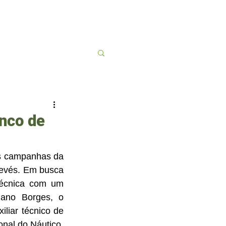
Contato
More
nco de
s campanhas da 
evés. Em busca 
técnica com um 
ano Borges, o 
liar técnico de 
nal do Náutico. 