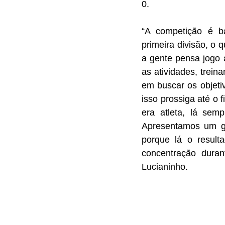
0. 
“A competição é b
primeira divisão, o
a gente pensa jogo 
as atividades, trein
em buscar os objeti
isso prossiga até o 
era atleta, lá semp
Apresentamos um g
porque lá o result
concentração duran
Lucianinho.