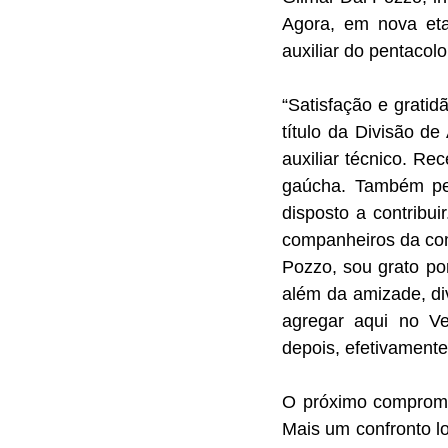
Agora, em nova etap
auxiliar do pentacolo
“Satisfação e gratid
título da Divisão d
auxiliar técnico. Rec
gaúcha. Também pel
disposto a contribui
companheiros da com
Pozzo, sou grato po
além da amizade, div
agregar aqui no Ver
depois, efetivamente
O próximo compromis
Mais um confronto l