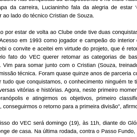
a da carreira, Lucianinho fala da alegria de estar 
r ao lado do técnico Cristian de Souza. 
ão por estar de volta ao Clube onde tive duas conquistas
e Acesso em 1993 como jogador e campeão do interior
ebi o convite e aceitei em virtude do projeto, que é retor
o fato do VEC querer retomar as categorias de base
r. Vim para somar junto com o Cristian (Souza, treinad
issão técnica. Foram quase quinze anos de parceria co
r tudo que conquistamos, o conhecimento ninguém te tir
ersas vitórias e histórias. Agora, neste primeiro momen
anópolis e atingirmos os objetivos, primeiro classif
, conseguirmos o retorno para a primeira divisão”, afirm
so do VEC será domingo (19), às 11h, diante do Glóri
onge de casa. Na última rodada, contra o Passo Fundo, 