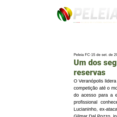
Peleia FC
15 de set. de 
Um dos segr
reservas
O Veranópolis lide
competição até o mo
do acesso para a e
profissional conhe
Lucianinho, ex-atac
Gilmar Dal Pozzo, in