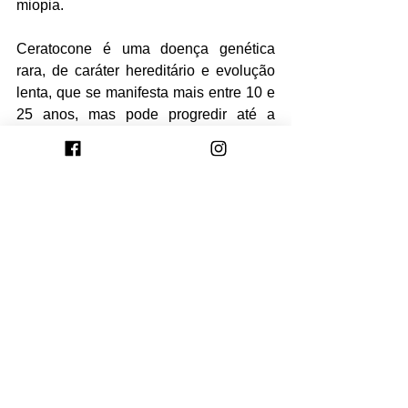
miopia.
Ceratocone é uma doença genética 
rara, de caráter hereditário e evolução 
lenta, que se manifesta mais entre 10 e 
25 anos, mas pode progredir até a 
quarta década de vida ou estabilizar-se 
com o tempo. A enfermidade atinge 
cerca de 150 mil pessoas por ano no 
Brasil e pode atingir os dois olhos de 
maneira assimétrica, ou seja, o 
distúrbio pode afetar mais um olho que 
o outro.
Fonte: Dr. Drauzio Varela