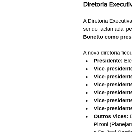
Diretoria Executi
A Diretoria Executiv
sendo aclamada pel
Bonetto como pres
A nova diretoria fic
Presidente:
 Ele
Vice-president
Vice-president
Vice-president
Vice-president
Vice-president
Vice-presiden
Outros Vices:
 
Pizoni (Planejam