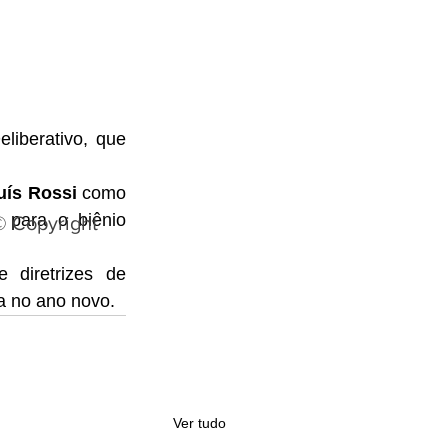
iberativo, que 
uís Rossi
 como 
para o biênio 
© Copyright
diretrizes de 
a no ano novo.
Ver tudo