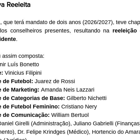
va Reeleita
a, que terá mandato de dois anos (2026/2027), teve chapa 
os conselheiros presentes, resultando na 
reeleição 
idente
.
ou assim composta:
nir Luís Bonetto
e:
 Vinicius Filipini
e de Futebol:
 Juarez de Rossi
e de Marketing:
 Amanda Neis Lazzari
e de Categorias de Base:
 Gilberto Nichetti
e de Futebol Feminino:
 Cristiano Nery
te de Comunicação:
 William Bertuol
Daniel Girelli (Administração), Juliano Gabrielli (Finança
ento), Dr. Felipe Krindges (Médico), Hortencio do Amara