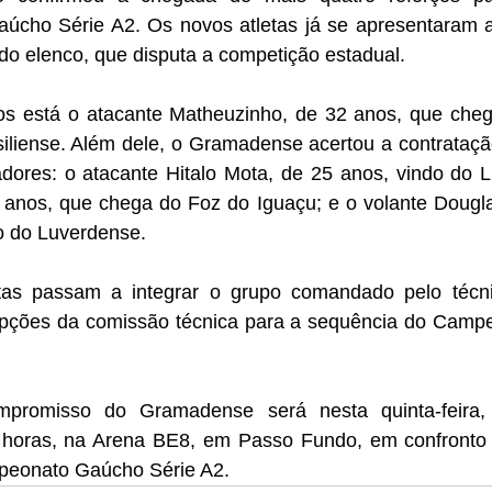
cho Série A2. Os novos atletas já se apresentaram ao
do elenco, que disputa a competição estadual.
ços está o atacante Matheuzinho, de 32 anos, que chega
siliense. Além dele, o Gramadense acertou a contrataçã
adores: o atacante Hitalo Mota, de 25 anos, vindo do L
 anos, que chega do Foz do Iguaçu; e o volante Douglas
 do Luverdense.
tas passam a integrar o grupo comandado pelo técni
pções da comissão técnica para a sequência do Campe
promisso do Gramadense será nesta quinta-feira, 
horas, na Arena BE8, em Passo Fundo, em confronto v
peonato Gaúcho Série A2.