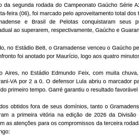
o da segunda rodada do Campeonato Gaúcho Série A2 
ta-feira (06), foi marcado pelo aproveitamento total dos t
adense e Brasil de Pelotas conquistaram seus prim
adual ao superarem, respectivamente, Gaúcho e Guarani
, no Estádio Be8, o Gramadense venceu o Gaúcho pelo
nfronto foi anotado por Maurício, logo aos quatro minuto
 Aires, no Estádio Edmundo Feix, com muita chuva, o
ani-VA por 2 a 0. O defensor Lula abriu o marcador pa
do primeiro tempo. Garré garantiu o resultado favorável a
dos obtidos fora de seus domínios, tanto o Gramadense
iram a primeira vitória na edição de 2026 da Divisão
tam as atenções para os compromissos da terceira rodad
ngo: