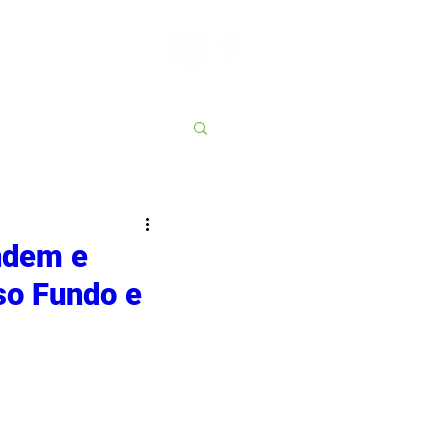
Contato
More
ndem e
so Fundo e