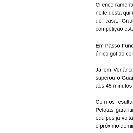
O encerrament
noite desta quin
de casa, Gram
competição est
Em Passo Fundo
único gol do co
Já em Venâncio
superou o Guar
aos 45 minutos 
Com os resulta
Pelotas garant
equipes já vol
o próximo domi