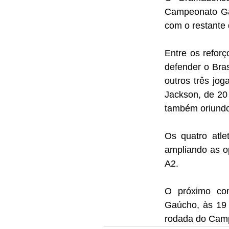
Campeonato Gaú
com o restante 
Entre os refor
defender o Bra
outros três jog
Jackson, de 20
também oriundo
Os quatro atle
ampliando as o
A2.
O próximo com
Gaúcho, às 19 
rodada do Cam