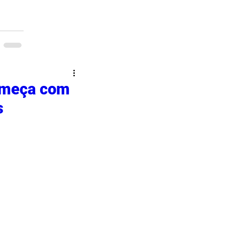
omeça com
s