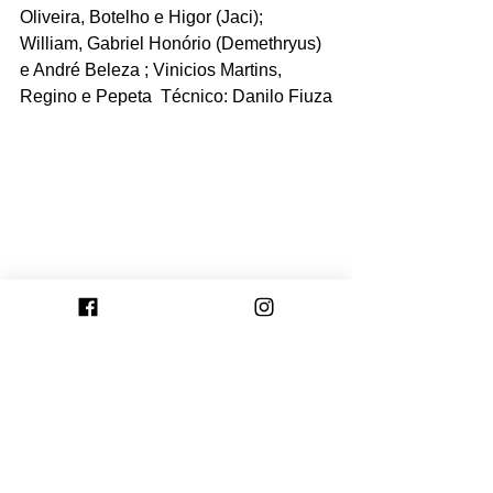
Oliveira, Botelho e Higor (Jaci); 
William, Gabriel Honório (Demethryus) 
e André Beleza ; Vinicios Martins, 
Regino e Pepeta  Técnico: Danilo Fiuza
Foto: Luiz Erbes/Caxias
Ver tudo
Posts recentes