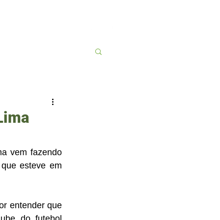
Contato
More
 Lima
ma vem fazendo 
que esteve em 
or entender que 
be do futebol 