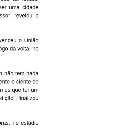
ser uma cidade 
so", revelou o 
venceu o União 
go da volta, no 
m não tem nada 
nte e ciente de 
mos que ter um 
ção", finalizou 
as, no estádio 