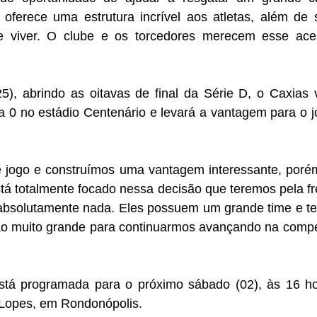
s oferece uma estrutura incrível aos atletas, além de 
e viver. O clube e os torcedores merecem esse aces
5), abrindo as oitavas de final da Série D, o Caxias 
 0 no estádio Centenário e levará a vantagem para o jo
 jogo e construímos uma vantagem interessante, poré
tá totalmente focado nessa decisão que teremos pela fre
bsolutamente nada. Eles possuem um grande time e te
ão muito grande para continuarmos avançando na competi
está programada para o próximo sábado (02), às 16 hor
 Lopes, em Rondonópolis.