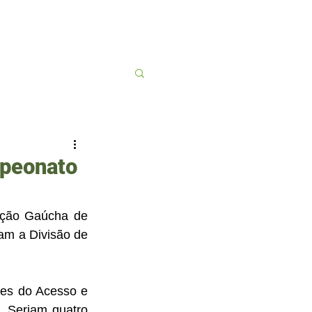
Contato
More
mpeonato
ação Gaúcha de 
m a Divisão de 
es do Acesso e 
 Seriam quatro 