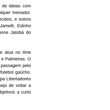
 de ideias com 
uer treinador. 
idos, e outros 
amelli, Edinho 
mone Jatobá do 
e atua no time 
e Palmeiras. O 
a passagem pelo 
utebol gaúcho. 
a Libertadores 
jo de voltar a 
etivos a curto 