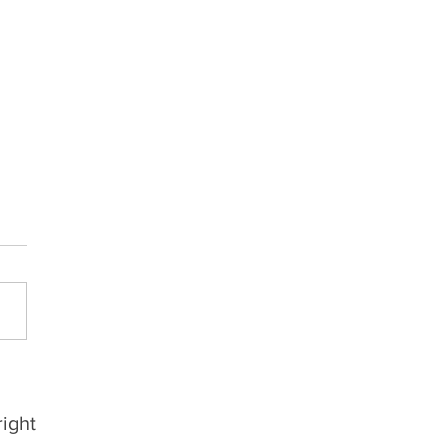
 oficializa mais reforços
 a Divisão de Acesso
ight