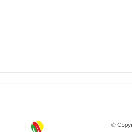
Real de Tramandaí conquista
Bagé
vaga histórica na Copa do
para
Brasil sub-20 de 2027
© Copyr