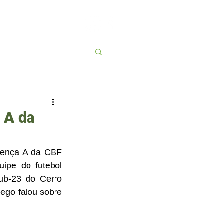
Contato
More
 A da
cença A da CBF 
ipe do futebol 
ub-23 do Cerro 
ego falou sobre 