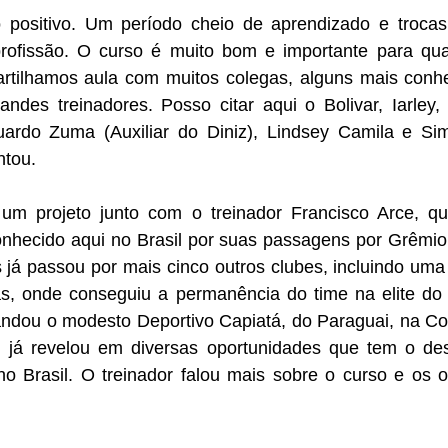
 positivo. Um período cheio de aprendizado e trocas
rofissão. O curso é muito bom e importante para qualq
rtilhamos aula com muitos colegas, alguns mais conhec
des treinadores. Posso citar aqui o Bolivar, Iarley, J
uardo Zuma (Auxiliar do Diniz), Lindsey Camila e Si
ntou. 
um projeto junto com o treinador Francisco Arce, qu
onhecido aqui no Brasil por suas passagens por Grêmio 
s já passou por mais cinco outros clubes, incluindo um
as, onde conseguiu a permanência do time na elite do f
ou o modesto Deportivo Capiatá, do Paraguai, na Cop
 já revelou em diversas oportunidades que tem o dese
 Brasil. O treinador falou mais sobre o curso e os obj