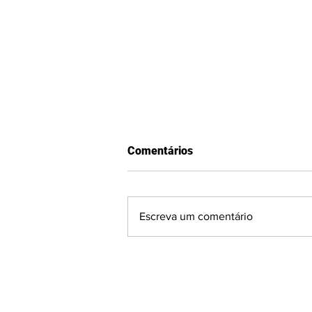
Comentários
Escreva um comentário
Quem é a CEO irmã de ex-
jogador da Seleção Brasileira
que lidera clube da Serra na
Divisão de Acesso?