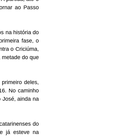
rnar ao Passo 
 na história do 
imeira fase, o 
tra o Criciúma, 
a metade do que 
rimeiro deles, 
16. No caminho 
 José, ainda na 
catarinenses do 
e já esteve na 