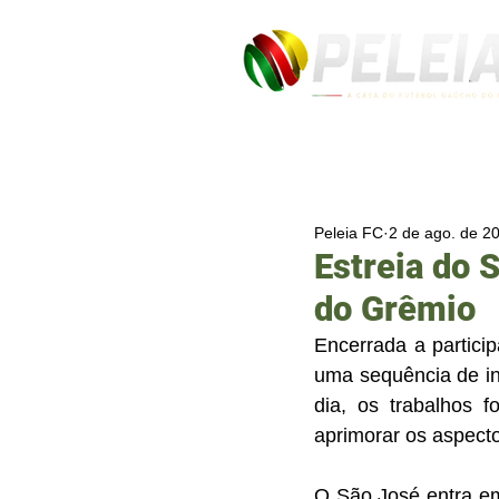
Peleia FC
2 de ago. de 2
Estreia do 
do Grêmio
Encerrada a partici
uma sequência de int
dia, os trabalhos 
aprimorar os aspectos
O São José entra em