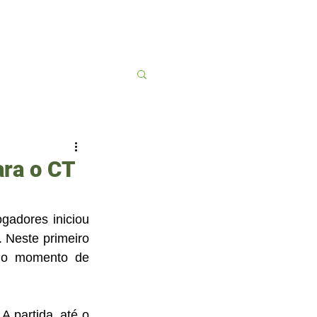
Contato
More
ara o CT
adores iniciou 
 Neste primeiro 
 o momento de 
partida, até o 