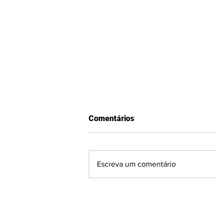
Comentários
Escreva um comentário
GAUCHÃO SÉRIE A2:
Visitantes surpreendem e
fecham a 2ª rodada com