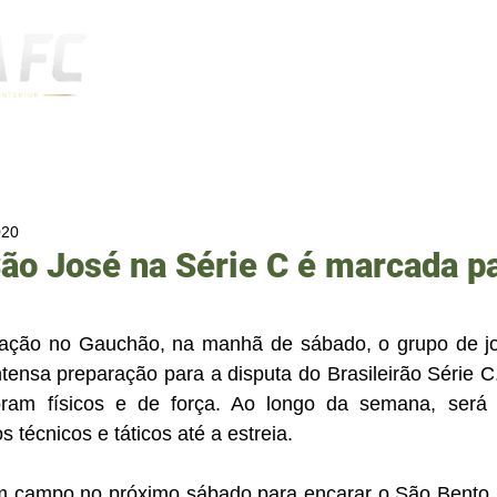
Notícias
020
São José na Série C é marcada p
pação no Gauchão, na manhã de sábado, o grupo de jog
ensa preparação para a disputa do Brasileirão Série C.
foram físicos e de força. Ao longo da semana, será
 técnicos e táticos até a estreia.
 campo no próximo sábado para encarar o São Bento. A 