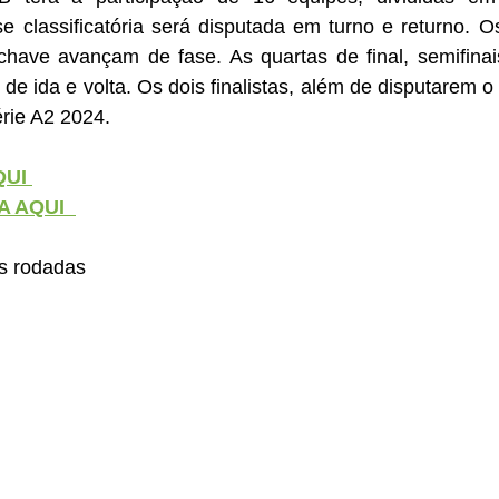
se classificatória será disputada em turno e returno. O
have avançam de fase. As quartas de final, semifinais 
e ida e volta. Os dois finalistas, além de disputarem o 
rie A2 2024.
UI 
 AQUI 
as rodadas