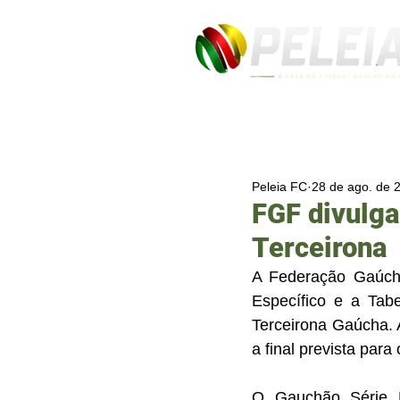
Peleia FC
28 de ago. de 
FGF divulga
Terceirona
A Federação Gaúcha
Específico e a Tab
Terceirona Gaúcha. 
a final prevista para
O Gauchão Série B