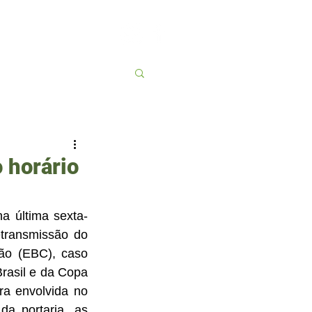
Contato
More
 horário
a última sexta-
etransmissão do 
ão (EBC), caso 
rasil e da Copa 
a envolvida no 
a portaria, as 