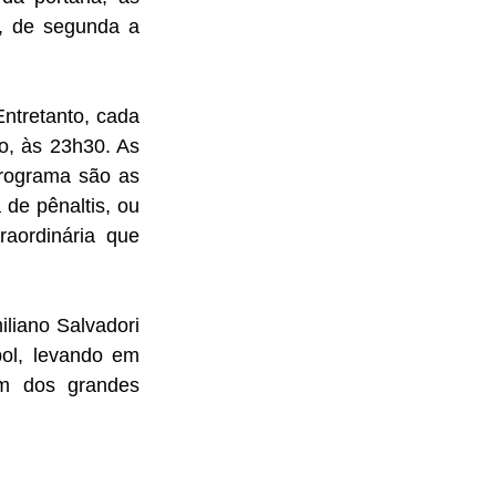
, de segunda a 
tretanto, cada 
o, às 23h30. As 
rograma são as 
de pênaltis, ou 
aordinária que 
liano Salvadori 
bol, levando em 
m dos grandes 