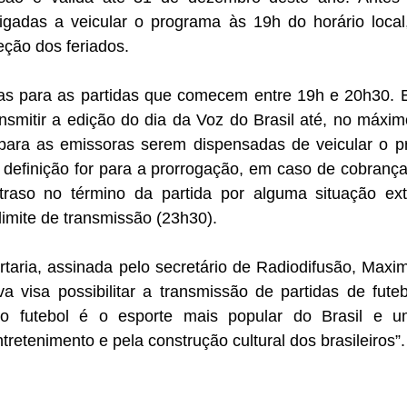
gadas a veicular o programa às 19h do horário local
eção dos feriados.
s para as partidas que comecem entre 19h e 20h30. En
nsmitir a edição do dia da Voz do Brasil até, no máxim
para as emissoras serem dispensadas de veicular o p
definição for para a prorrogação, em caso de cobrança 
traso no término da partida por alguma situação extr
limite de transmissão (23h30). 
aria, assinada pelo secretário de Radiodifusão, Maximi
iva visa possibilitar a transmissão de partidas de fute
“o futebol é o esporte mais popular do Brasil e u
tretenimento e pela construção cultural dos brasileiros”.