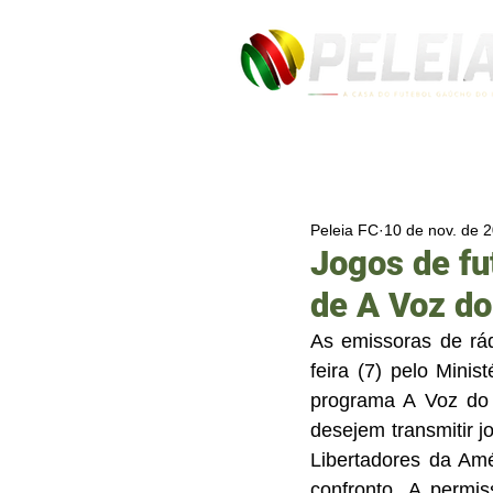
Peleia FC
10 de nov. de 
Jogos de fu
de A Voz do
As emissoras de rád
feira (7) pelo Minis
programa A Voz do 
desejem transmitir j
Libertadores da Amé
confronto. A permi