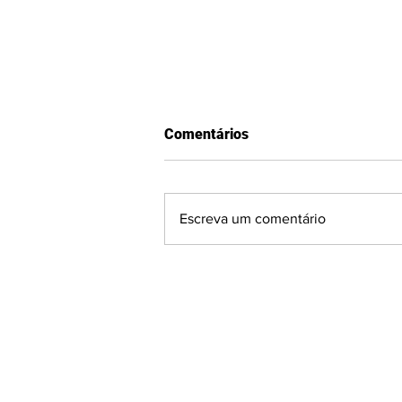
Comentários
Escreva um comentário
GAUCHÃO SÉRIE A2:
Visitantes surpreendem e
fecham a 2ª rodada com
vitórias em Passo Fundo e
Venâncio Aires