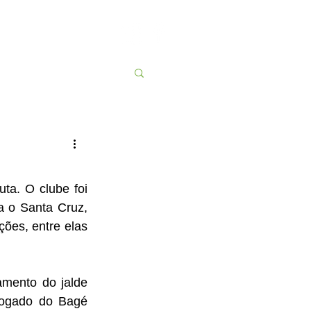
Contato
More
ta. O clube foi 
 o Santa Cruz, 
ões, entre elas 
amento do jalde 
vogado do Bagé 