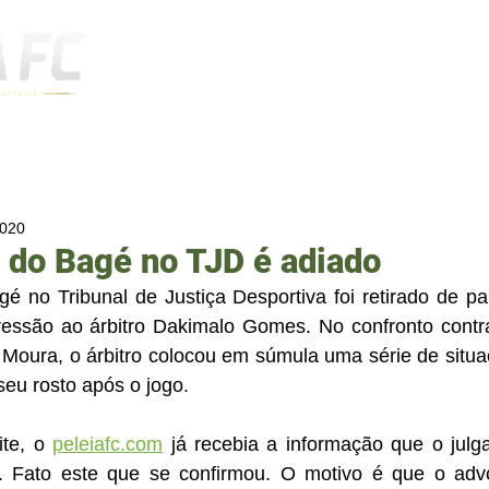
Notícias
2020
 do Bagé no TJD é adiado
 no Tribunal de Justiça Desportiva foi retirado de pau
essão ao árbitro Dakimalo Gomes. No confronto contra
Moura, o árbitro colocou em súmula uma série de situaç
eu rosto após o jogo. 
ite, o 
peleiafc.com
 já recebia a informação que o julg
a. Fato este que se confirmou. O motivo é que o ad