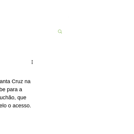
Contato
More
anta Cruz na 
be para a 
uchão, que 
elo o acesso.