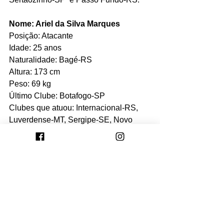
Nome: Ariel da Silva Marques   
Posição: Atacante
Idade: 25 anos
Naturalidade: Bagé-RS   
Altura: 173 cm
Peso: 69 kg
Último Clube: Botafogo-SP  
Clubes que atuou: Internacional-RS, 
Luverdense-MT, Sergipe-SE, Novo 
Horizonte-RS, Jaraguá-GO, Pelotas-
RS, São Luiz-RS e Botafogo-SP.  