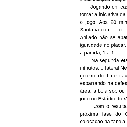
      Jogando em casa e com o apoio do torcedor, a equipe comandada por Bolívar buscou 
tomar a iniciativa da
o jogo. Aos 20 min
Santana completou p
Anilado não se aba
igualdade no placar
a partida, 1 a 1.
      Na segunda etapa o Noia voltou buscando pressionar a equipe alviverde. Logo aos 5 
minutos, o lateral N
goleiro do time ca
esbarrando na defes
área, a bola sobrou
jogo no Estádio do 
      Com o resultado, o Novo Hamburgo garante matematicamente a classificação para 
próxima fase do 
colocação na tabela