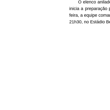
      O elenco anilado retorna aos trabalhos já na manhã da próxima segunda-feira, quando 
inicia a preparação
feira, a equipe coman
21h30, no Estádio Bei