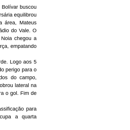
sária equilibrou 
 área, Mateus 
dio do Vale. O 
 Noia chegou a 
rça, empatando 
o perigo para o 
dos do campo, 
brou lateral na 
a o gol. Fim de 
upa a quarta 