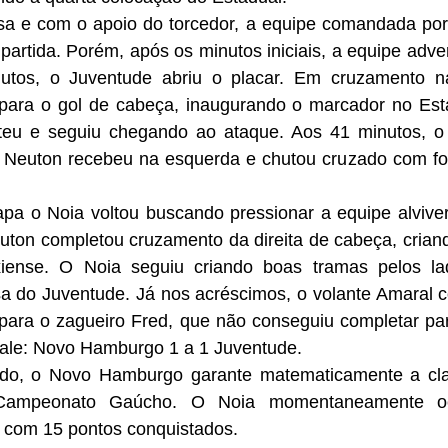
 partida. Porém, após os minutos iniciais, a equipe adver
utos, o Juventude abriu o placar. Em cruzamento na
ara o gol de cabeça, inaugurando o marcador no Está
teu e seguiu chegando ao ataque. Aos 41 minutos, o
. Neuton recebeu na esquerda e chutou cruzado com fo
euton completou cruzamento da direita de cabeça, criand
xiense. O Noia seguiu criando boas tramas pelos la
a do Juventude. Já nos acréscimos, o volante Amaral co
 para o zagueiro Fred, que não conseguiu completar par
Vale: Novo Hamburgo 1 a 1 Juventude.
Campeonato Gaúcho. O Noia momentaneamente oc
, com 15 pontos conquistados. 