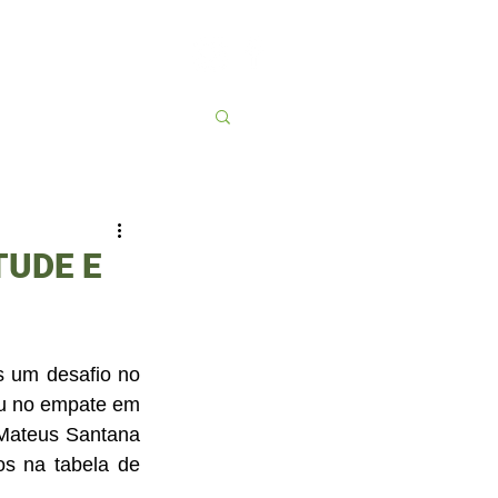
Contato
More
UDE E
u no empate em 
Mateus Santana 
s na tabela de 