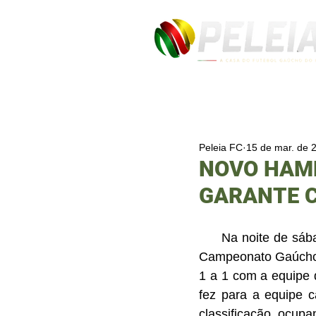
Peleia FC
15 de mar. de 
NOVO HAM
GARANTE C
     Na noite de sábado, 16, o Novo Hamburgo entrou em campo para mais um desafio no 
Campeonato Gaúcho. 
1 a 1 com a equipe 
fez para a equipe c
classificação, ocupa