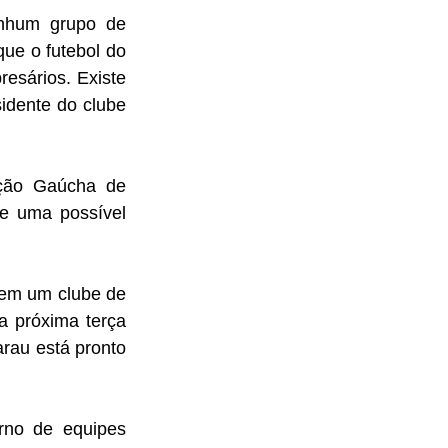
nhum grupo de 
ue o futebol do 
esários. Existe 
idente do clube 
ção Gaúcha de 
e uma possível 
nem um clube de 
 próxima terça 
rau está pronto 
 
rno de equipes 