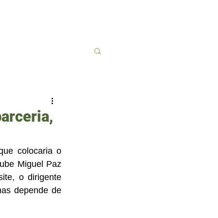
Contato
More
arceria,
que colocaria o 
ube Miguel Paz 
e, o dirigente 
mas depende de 