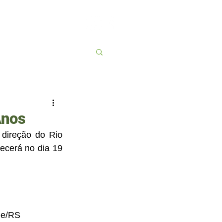
Contato
More
Anos
direção do Rio 
ecerá no dia 19 
de/RS