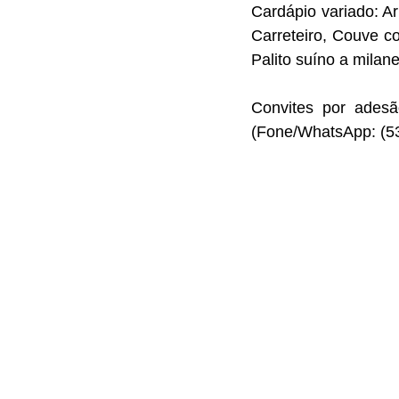
Cardápio variado: Ar
Carreteiro, Couve com
Palito suíno a milan
Convites por adesã
(Fone/WhatsApp: (53