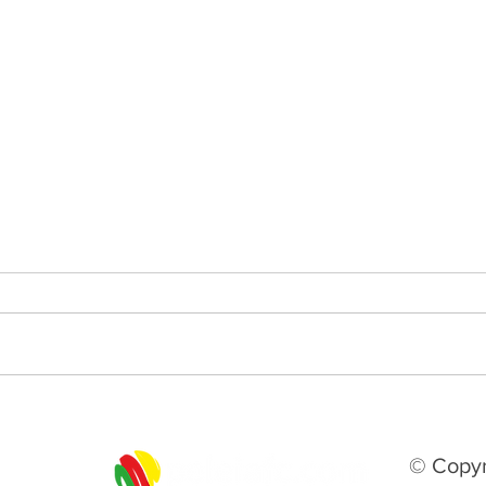
São José busca empate nos
GAUC
acréscimos e vai decidir
Aimo
acesso à Série C fora de casa
abre
© Copyr
pont