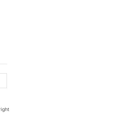
HÃO A2: Santa Cruz e
ré vencem em casa e
m a 3ª rodada com três
ight
os