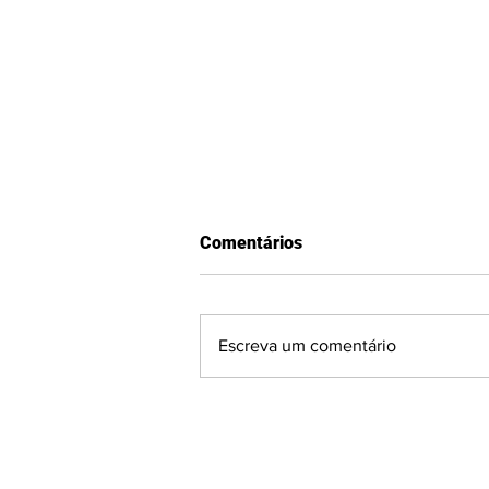
Comentários
Escreva um comentário
SÉRIE D: “Time de
operários”, declara Andrey
após gol de empate do São
José nos acréscimos contra o