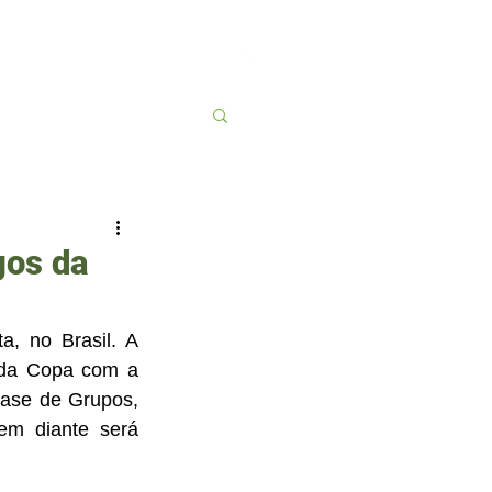
Contato
More
gos da
 no Brasil. A 
 da Copa com a 
ase de Grupos, 
m diante será 