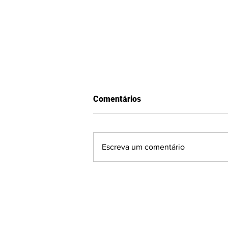
Comentários
Escreva um comentário
GAUCHÃO SÉRIE A2:
Visitantes surpreendem e
fecham a 2ª rodada com
vitórias em Passo Fundo e
Venâncio Aires