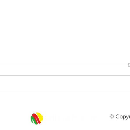
Gramadense anuncia mais
Segu
quatro reforços para a
de A
disputa da Série A2
histó
© Copyr
emp