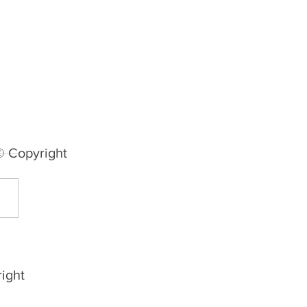
© Copyright
nda rodada da Divisão
cesso começa com gol
rico, três vitórias e três
ight
ates