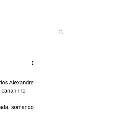
Contato
More
los Alexandre 
 canarinho 
rada, somando 