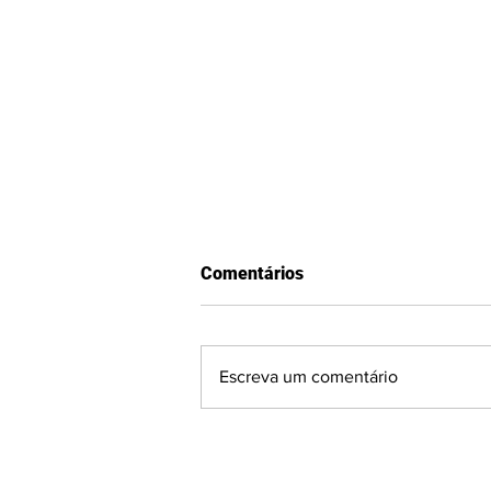
Comentários
Escreva um comentário
Balanço financeiro, campo e
estrutural: Presidente do
Guarany de Bagé detalha