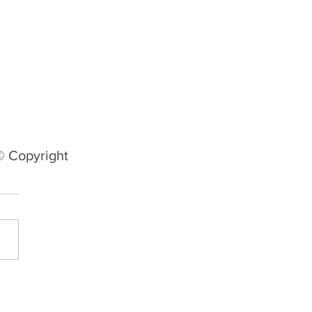
© Copyright
ntude encerra
icipação na Copa do
il com arrecadação