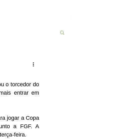
Contato
More
 o torcedor do 
ais entrar em 
a jogar a Copa 
unto a FGF. A 
rça-feira.  